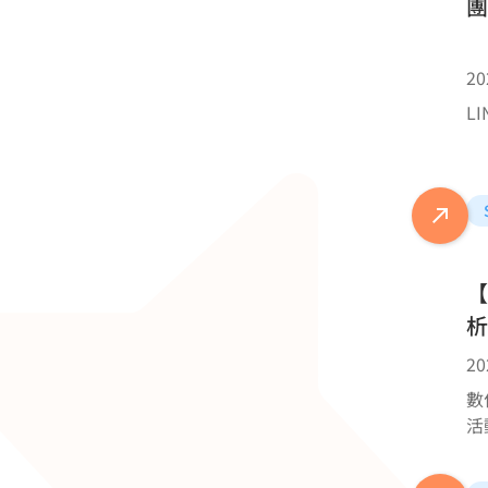
團
20
L
【
析
20
數
活