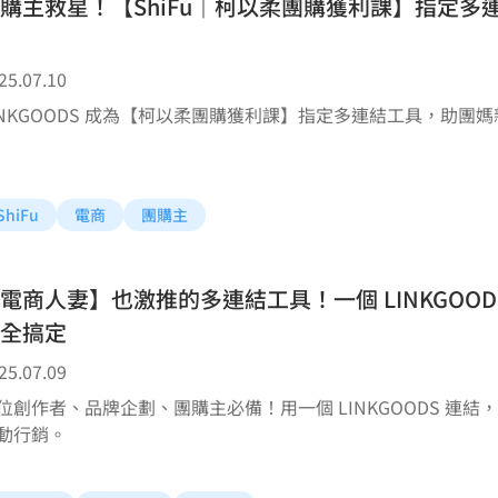
購主救星！【ShiFu｜柯以柔團購獲利課】指定
25.07.10
INKGOODS 成為【柯以柔團購獲利課】指定多連結工具，助
ShiFu
電商
團購主
電商人妻】也激推的多連結工具！一個 LINKGOO
全搞定
25.07.09
位創作者、品牌企劃、團購主必備！用一個 LINKGOODS 連
動行銷。