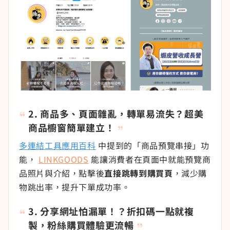
2. 商品多、頁面雜亂，轉單易流失？超美
商品櫥窗簡單建立！
多連結工具應用百科
中提到的「商品預覽串接」功
能，
LINKGOODS
能讓消費者在頁面中就能預覽商
品照片與介紹，點擊後
直接跳轉到購買頁
，減少購
物跳出率，提升下單成功率。
3. 分享網址怕漏單！？折扣碼一點就複
製，粉絲購買體驗更流暢