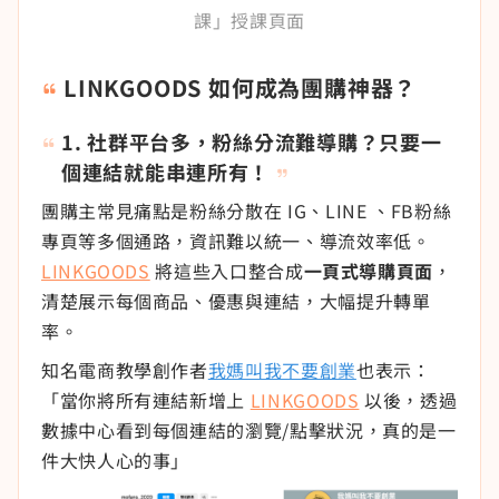
課」授課頁面
LINKGOODS 如何成為團購神器？
1. 社群平台多，粉絲分流難導購？只要一
個連結就能串連所有！
團購主常見痛點是粉絲分散在 IG、LINE 、FB粉絲
專頁等多個通路，資訊難以統一、導流效率低。
LINKGOODS
將這些入口整合成
一頁式導購頁面
，
清楚展示每個商品、優惠與連結，大幅提升轉單
率。
知名電商教學創作者
我媽叫我不要創業
也表示：
「當你將所有連結新增上
LINKGOODS
以後，透過
數據中心看到每個連結的瀏覽/點擊狀況，真的是一
件大快人心的事」