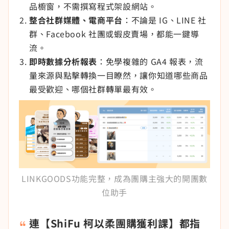
品櫥窗，不需撰寫程式架設網站。
整合社群媒體、電商平台
：不論是 IG、LINE 社
群、Facebook 社團或蝦皮賣場，都能一鍵導
流。
即時數據分析報表
：免學複雜的 GA4 報表，流
量來源與點擊轉換一目瞭然，讓你知道哪些商品
最受歡迎、哪個社群轉單最有效。
LINKGOODS功能完整，成為團購主強大的開團數
位助手
連【ShiFu 柯以柔團購獲利課】都指