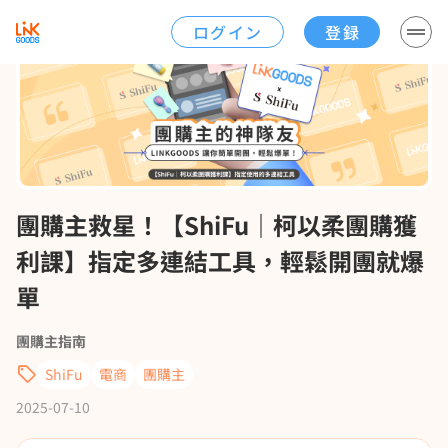
ログイン
登録
團購主救星！【ShiFu｜柯以柔團購獲
利課】指定多連結工具，輕鬆開團就爆
單
團購主指南
ShiFu
電商
團購主
2025-07-10