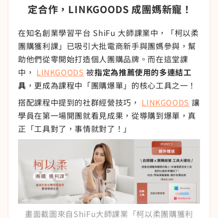
定合作，LINKGOODS 成團媽新寵！
在知名創業學習平台 ShiFu 大師課業中，「柯以柔
團購獲利課」已吸引大批電商新手與團媽參與，幫
助他們從零開始打造個人團購品牌。而在這堂課
中，
LINKGOODS
被
指定為推薦使用的多連結工
具
，更成為課程中「團購爆單」的核心工具之一！
搭配課程中提到的社群經營技巧，
LINKGOODS
讓
學員在第一場開團就看見成果，從導購到爆單，真
正「工具對了，事情就對了！」
畫面截圖來自ShiFu大師課業「柯以柔團購獲利