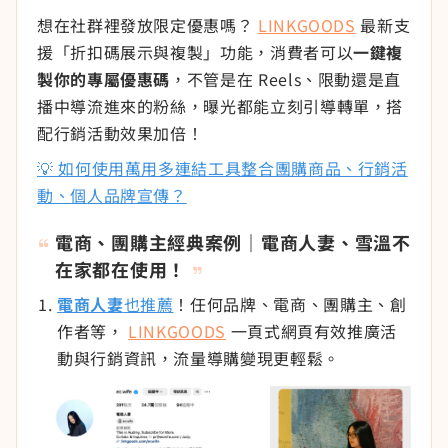
想在社群裡發放限定優惠嗎？
LINKGOODS
最新支
援「折扣碼展示與複製」功能，消費者可以
一鍵複
製你的專屬優惠碼
，不管是在 Reels、限動還是直
播中導流進來的粉絲，曝光都能立刻引導轉單，搭
配行銷活動效果加倍！
💡 如何使用萬用多連結工具整合團購商品、行銷活
動、個人品牌宣傳？
電商、團購主經典案例｜電商人妻、雪溫不
在家都在使用！
電商人妻
也推薦
！任何品牌、電商、團購主、創
作者等，
LINKGOODS
一頁式網頁有效推廣活
動與行銷資訊，流量導購變現更輕鬆。