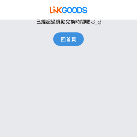
連結失效
已經超過獎勵兌換時間囉 ಥ_ಥ
回首頁