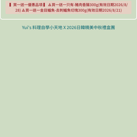
▍買一送一優惠品項 ▍ 🔺買一送一只有-豬肉香腸300g(有效日期2026/8/
28) 🔺買一送一金目鱸魚-去刺鱸魚切塊300g(有效日期2026/8/21)
Yui's 料理自學小天地 X 2026日韓精美中秋禮盒團