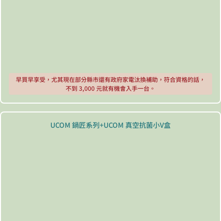
早買早享受，尤其現在部分縣市還有政府家電汰換補助，符合資格的話，
不到 3,000 元就有機會入手一台。
UCOM 鍋匠系列+UCOM 真空抗菌小V盒