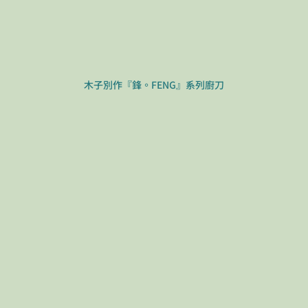
木子別作『鋒。FENG』系列廚刀