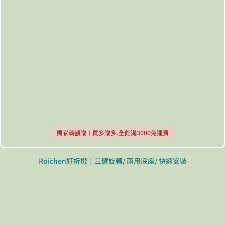
獨家滿額贈〡買多贈多,全館滿3000免運費
Roichen好折燈｜三臂旋轉/ 兩用底座/ 快速安裝