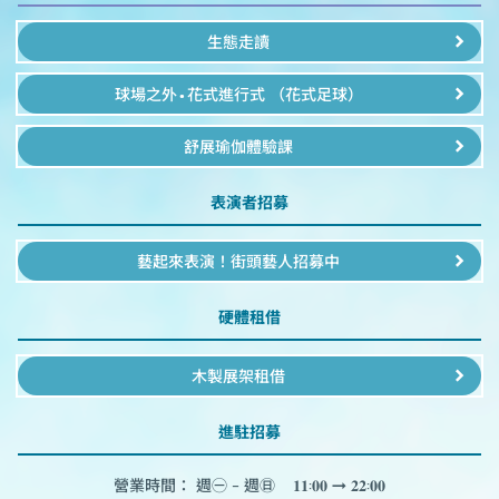
生態走讀
球場之外•花式進行式 （花式足球）
舒展瑜伽體驗課
表演者招募
藝起來表演！街頭藝人招募中
硬體租借
木製展架租借
進駐招募
營業時間： 週㊀ - 週㊐    𝟏𝟏:𝟎𝟎 ➞ 𝟐𝟐:𝟎𝟎