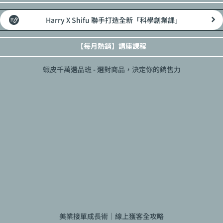
Harry X Shifu 聯手打造全新「科學創業課」
【每月熱銷】講座課程
蝦皮千萬選品班 - 選對商品，決定你的銷售力
美業接單成長術｜線上獲客全攻略