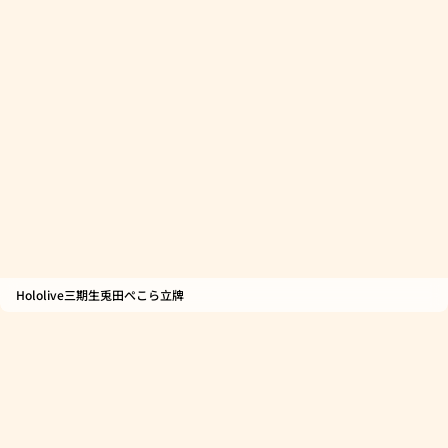
Hololive三期生兎田ぺこら立牌