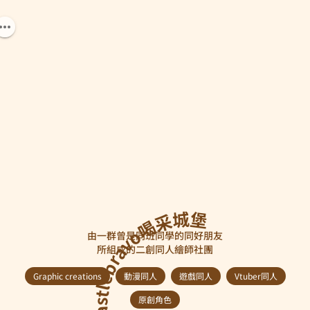
castlebravo喝采城堡
由一群曾是同班同學的同好朋友

所組成的二創同人繪師社團
Graphic creations
動漫同人
遊戲同人
Vtuber同人
原創角色