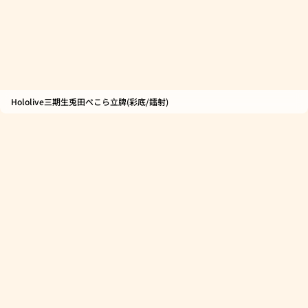
Hololive三期生兎田ぺこら立牌(彩底/鐳射)