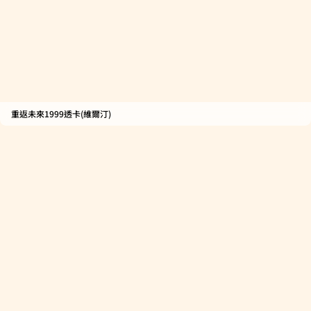
重返未來1999透卡(維爾汀)