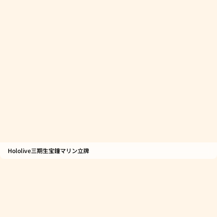
Hololive三期生宝鐘マリン立牌