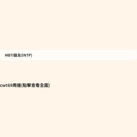
MBTI飯友(INTP)
cwt69周邊(點擊查看全圖)