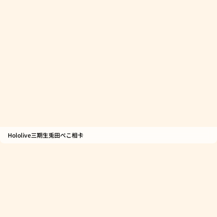
Hololive三期生兎田ぺこ相卡