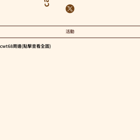
活動
cwt68周邊(點擊查看全圖)