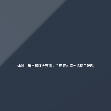
編輯｜房市超狂大預測：＂邪惡的第七循環＂降臨